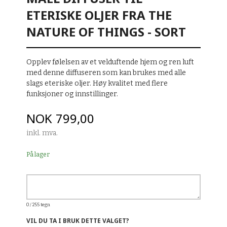
ETERISKE OLJER FRA THE
NATURE OF THINGS - SORT
Opplev følelsen av et velduftende hjem og ren luft
med denne diffuseren som kan brukes med alle
slags eteriske oljer. Høy kvalitet med flere
funksjoner og innstillinger.
Pris
NOK
799,00
inkl. mva.
På lager
0
/ 255 tegn
VIL DU TA I BRUK DETTE VALGET?