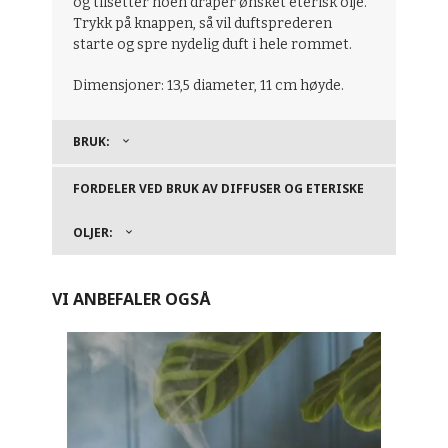
og tilsetter noen dråper ønsket eterisk olje.
Trykk på knappen, så vil duftsprederen
starte og spre nydelig duft i hele rommet.
Dimensjoner: 13,5 diameter, 11 cm høyde.
BRUK:
FORDELER VED BRUK AV DIFFUSER OG ETERISKE
OLJER:
VI ANBEFALER OGSÅ