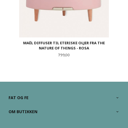
MAËL DIFFUSER TIL ETERISKE OLJER FRA THE
NATURE OF THINGS - ROSA
Pris
799,00
FAT OG FE
OM BUTIKKEN