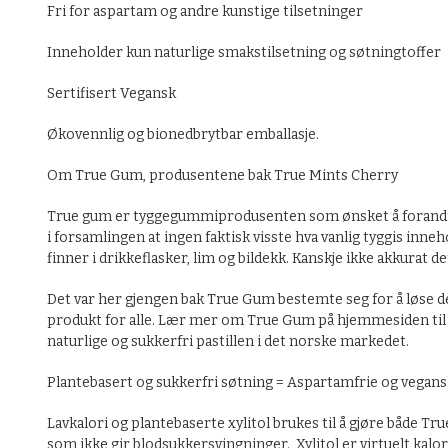
Fri for aspartam og andre kunstige tilsetninger
Inneholder kun naturlige smakstilsetning og søtningtoffer
Sertifisert Vegansk
Økovennlig og bionedbrytbar emballasje.
Om True Gum, produsentene bak True Mints Cherry
True gum er tyggegummiprodusenten som ønsket å forandre bra
i forsamlingen at ingen faktisk visste hva vanlig tyggis inn
finner i drikkeflasker, lim og bildekk. Kanskje ikke akkurat
Det var her gjengen bak True Gum bestemte seg for å løse d
produkt for alle. Lær mer om True Gum på hjemmesiden til pr
naturlige og sukkerfri pastillen i det norske markedet.
Plantebasert og sukkerfri søtning = Aspartamfrie og vegan
Lavkalori og plantebaserte xylitol brukes til å gjøre både 
som ikke gir blodsukkersvingninger. Xylitol er virtuelt kalor