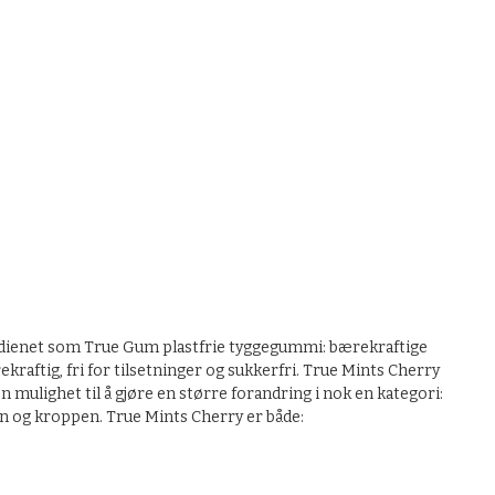
True Mints 
erdienet som True Gum plastfrie tyggegummi: bærekraftige
rekraftig, fri for tilsetninger og sukkerfri. True Mints Cherry
mulighet til å gjøre en større forandring i nok en kategori:
eten og kroppen. True Mints Cherry er både: