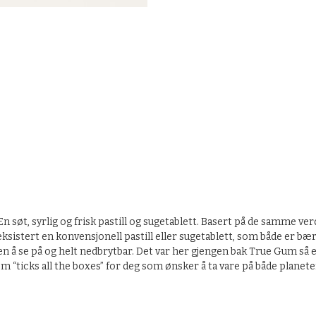
True Mints Cherry
søt, syrlig og frisk pastill og sugetablett. Basert på de samme v
e eksistert en konvensjonell pastill eller sugetablett, som både er bæ
 se på og helt nedbrytbar. Det var her gjengen bak True Gum så en 
l som “ticks all the boxes” for deg som ønsker å ta vare på både plan