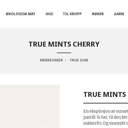
ØKOLOGISK MAT
HUS
TIL KROPP
BØKER
GARN
TRUE MINTS CHERRY
MERKEVARER
TRUE GUM
TRUE MINTS
En eksplosjon av sursøt
pastill. Si hei, til den f
sukkerfri. Og sinnsykt 