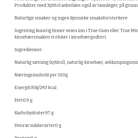
Produkter med Xylitol anbefales også av tannleger, på grunn 
Naturlige smaker og ingen kjemiske smaksforsterkere
Ingenting kunstig finner veien inn i True Gum eller True Mi
kirsebærsmaken vi elsker i kirsebærgodteri.
Ingredienser:
Naturlig søtning (xylitol), naturlig kirsebær, avklumpingsm
Næringsinnhold per 100g
Energi535kj/243 kcal
Fett0,9 g
Karbohydrater97 g
Hvorav sukkerarter0 g