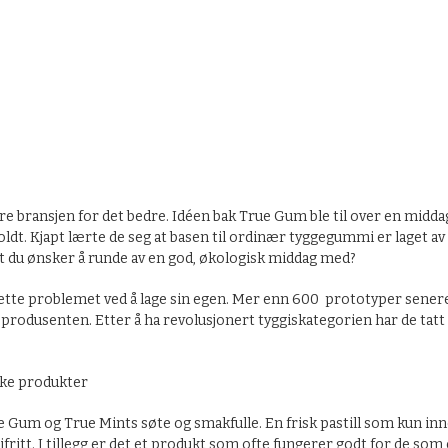
nsjen for det bedre. Idéen bak True Gum ble til over en middag, de
eholdt. Kjapt lærte de seg at basen til ordinær tyggegummi er laget
 det du ønsker å runde av en god, økologisk middag med?
ette problemet ved å lage sin egen. Mer enn 600 prototyper senere,
odusenten. Etter å ha revolusjonert tyggiskategorien har de tatt de
ske produkter
True Gum og True Mints søte og smakfulle. En frisk pastill som kun
ifritt. I tillegg er det et produkt som ofte fungerer godt for de som 