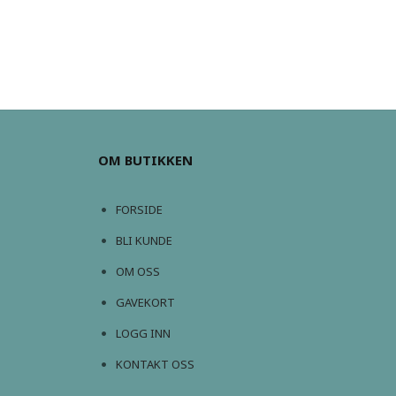
OM BUTIKKEN
FORSIDE
BLI KUNDE
OM OSS
GAVEKORT
LOGG INN
KONTAKT OSS