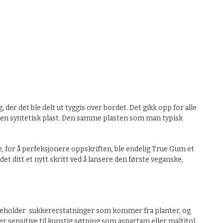
r det ble delt ut tyggis over bordet. Det gikk opp for alle
 av en syntetisk plast. Den samme plasten som man typisk
 for å perfeksjonere oppskriften, ble endelig True Gum et
t ditt et nytt skritt ved å lansere den første veganske,
 inneholder sukkererstatninger som kommer fra planter, og
er sensitive til kunstig søtning som aspartam eller maltitol.