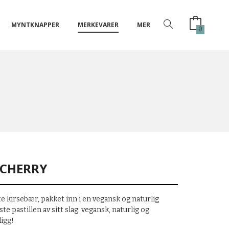
MYNTKNAPPER
MERKEVARER
MER
0
 CHERRY
e kirsebær, pakket inn i en vegansk og naturlig
ørste pastillen av sitt slag: vegansk, naturlig og
digg!