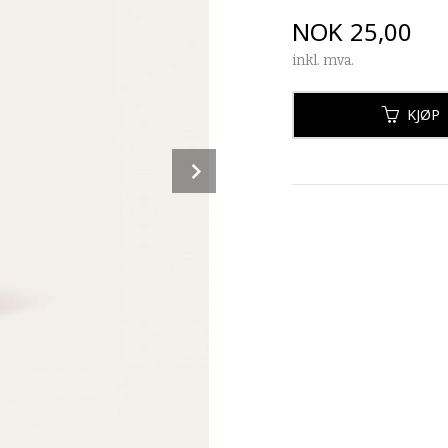
Pris
NOK
25,00
inkl. mva.
KJØP
Next