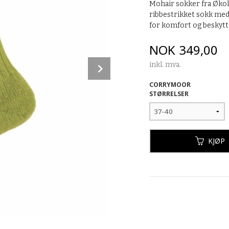
Mohair sokker fra Økol
ribbestrikket sokk med 
for komfort og beskyt
Pris
NOK
349,00
Next
inkl. mva.
CORRYMOOR
STØRRELSER
KJØP