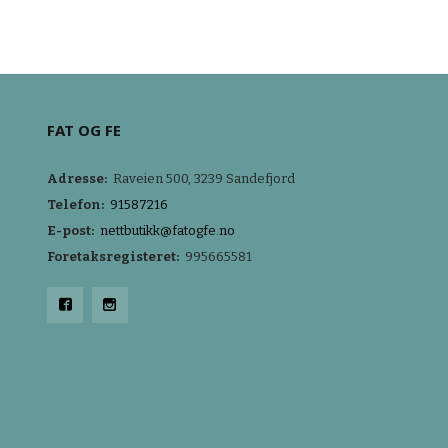
KJØP
FAT OG FE
Adresse:
Raveien 500, 3239 Sandefjord
Telefon:
91587216
E-post:
nettbutikk@fatogfe.no
Foretaksregisteret:
995665581