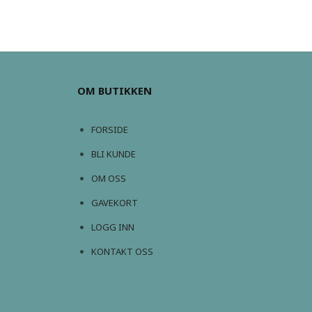
OM BUTIKKEN
FORSIDE
BLI KUNDE
OM OSS
GAVEKORT
LOGG INN
KONTAKT OSS