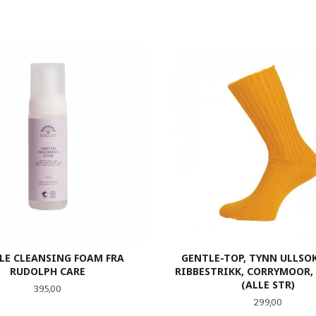
LE CLEANSING FOAM FRA
GENTLE-TOP, TYNN ULLSO
RUDOLPH CARE
RIBBESTRIKK, CORRYMOOR,
(ALLE STR)
Pris
395,00
Pris
299,00