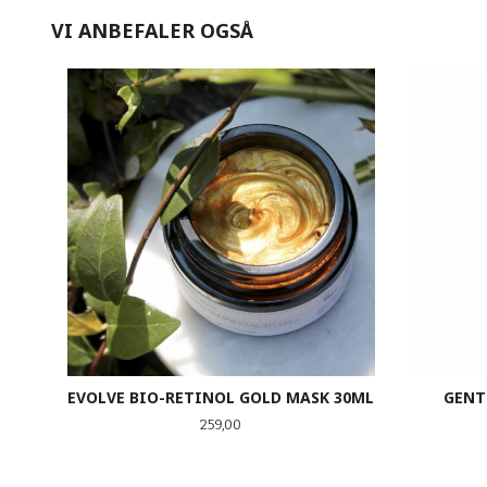
VI ANBEFALER OGSÅ
EVOLVE BIO-RETINOL GOLD MASK 30ML
GENT
Pris
259,00