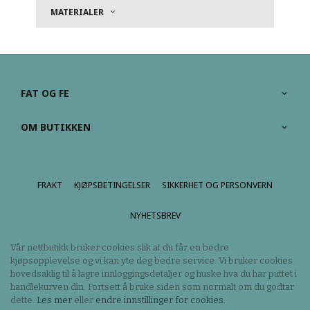
MATERIALER
FAT OG FE
OM BUTIKKEN
FRAKT
KJØPSBETINGELSER
SIKKERHET OG PERSONVERN
NYHETSBREV
Vår nettbutikk bruker cookies slik at du får en bedre
kjøpsopplevelse og vi kan yte deg bedre service. Vi bruker cookies
hovedsaklig til å lagre innloggingsdetaljer og huske hva du har puttet i
handlekurven din. Fortsett å bruke siden som normalt om du godtar
dette.
Les mer
eller
endre innstillinger for cookies.