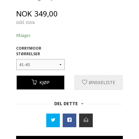
Pris
NOK
349,00
inkl. mva.
På lager
CORRYMOOR
STØRRELSER
KJØP
ØNSKELISTE
DEL DETTE