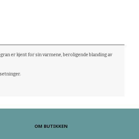
tgran er kjent for sin varmene, beroligende blanding av
lsetninger.
OM BUTIKKEN