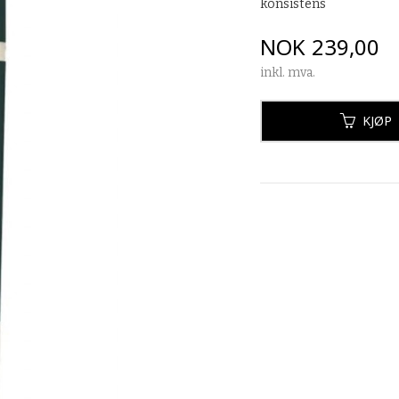
konsistens
Pris
NOK
239,00
inkl. mva.
KJØP