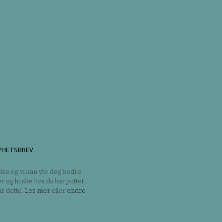
YHETSBREV
lse og vi kan yte deg bedre
er og huske hva du har puttet i
r dette.
Les mer
eller
endre