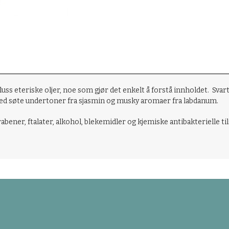
ss eteriske oljer, noe som gjør det enkelt å forstå innholdet. Svar
 med søte undertoner fra sjasmin og musky aromaer fra labdanum.
bener, ftalater, alkohol, blekemidler og kjemiske antibakterielle ti
.