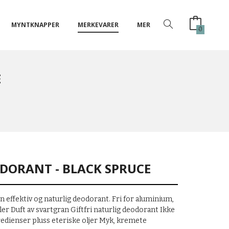
MYNTKNAPPER
MERKEVARER
MER
0
E
DORANT - BLACK SPRUCE
 effektiv og naturlig deodorant. Fri for aluminium,
r Duft av svartgran Giftfri naturlig deodorant Ikke
redienser pluss eteriske oljer Myk, kremete