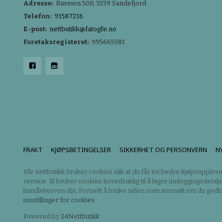
Adresse:
Raveien 500, 3239 Sandefjord
Telefon:
91587216
E-post:
nettbutikk@fatogfe.no
Foretaksregisteret:
995665581
FRAKT
KJØPSBETINGELSER
SIKKERHET OG PERSONVERN
N
Vår nettbutikk bruker cookies slik at du får en bedre kjøpsoppleve
service. Vi bruker cookies hovedsaklig til å lagre innloggingsdetalj
handlekurven din. Fortsett å bruke siden som normalt om du godta
innstillinger for cookies.
Powered by
24Nettbutikk